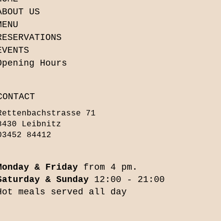
ABOUT US
MENU
RESERVATIONS
EVENTS
Opening Hours
CONTACT
Rettenbachstrasse 71
8430 Leibnitz
03452 84412
Monday & Friday
from 4 pm.
Saturday & Sunday
12:00 - 21:00
Hot meals served all day