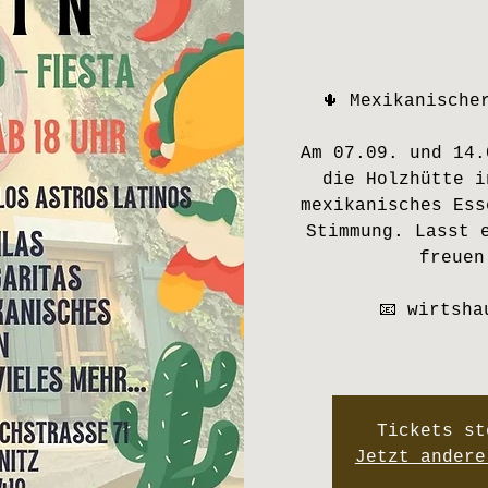
🌵 Mexikanische
Am 07.09. und 14.
die Holzhütte i
mexikanisches Ess
Stimmung. Lasst 
freuen
📧 wirtsha
Tickets st
Jetzt andere