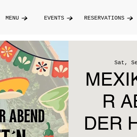
MENU
EVENTS
RESERVATIONS
Sat, S
MEXI
R A
DER 