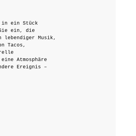
 in ein Stück 
Sie ein, die 
n lebendiger Musik, 
on Tacos, 
relle 
 eine Atmosphäre 
ndere Ereignis – 