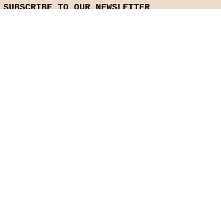
SUBSCRIBE TO OUR NEWSLETTER
E-mail
*
Yes, subscribe me to your 
SEND
newsletter.
*
Privacy Policy
© 2024 by Bartholomew Alen
| Epic Strategic Visual Voyage.at