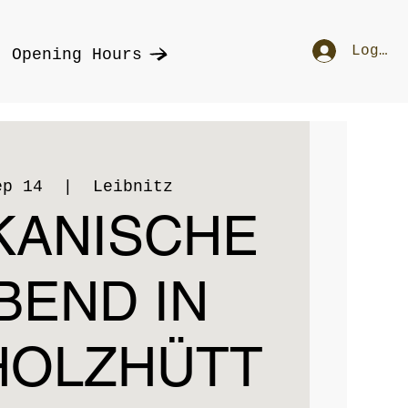
Log In
Opening Hours
ep 14
  |  
Leibnitz
KANISCHE
BEND IN
HOLZHÜTT