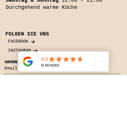
Samstag & Sonntag
12:00 - 21:00
Durchgehend warme Küche
FOLGEN SIE UNS
FACEBOOK
INSTAGRAM
ABONNIEREN SIE UNSEREN NEWSLETTER
Email
*
Ja, abonnieren Sie mich für Ihren Newsletter.
*
ABSENDEN
Datenschutzrichtlinie
© 2024 by Bartholomew
Alen
|Epic Strategic Visual Voyage.at