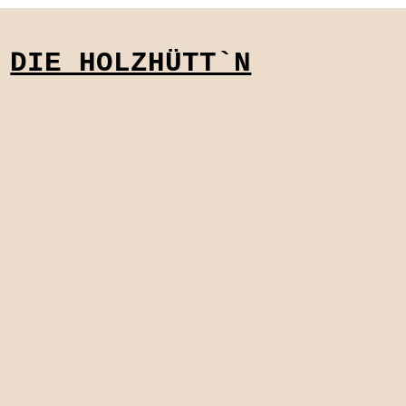
Motto Asien vs. Europa wurde den Gästen...
DIE HOLZHÜTT`N